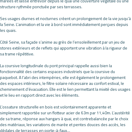
marées et laisse entrevoir depuis le quai une couverture végétale ou une
structure rythmée ponctuée par ses terrasses.
Ses usages diurnes et nocturnes créent un prolongement de la vie jusqu’à
la Seine. L’animation et la vie à bord sont immédiatement perçues depuis
les quais.
Côté Seine, sa façade s’anime au grès de l’ensoleillement par un jeu de
stores extérieurs et de reflets qui apportent une vibration à la rigueur de
sa trame répétitive.
La coursive longitudinale du pont principal rappelle aussi bien la
fonctionnalité des certains espaces industriels que la coursive du
paquebot. A l’abri des intempéries, elle est également le prolongement
des espaces intérieurs, le filtre solaire nécessaire au confort estival, le
cheminement d’évacuation. Elle est le lien permettant la mixité des usages
et le lieu en rapport direct avec les éléments.
L’ossature structurelle en bois est volontairement apparente et
simplement rapportée sur un flotteur acier de 63m par 11,40m. L’austérité
de sa trame, réponse aux hangars à quai, est contrebalancée par le choix
des matériaux, les variations de marée et pentes douces des accès, les
dédales de terrasses en porte-à-faux…