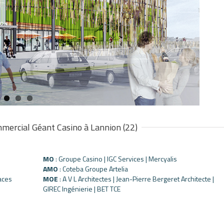
mmercial Géant Casino à Lannion (22)
MO
: Groupe Casino | IGC Services | Mercyalis
AMO
: Coteba Groupe Artelia
aces
MOE
:
A V L Architectes |
Jean-Pierre Bergeret Architecte
|
GIREC Ingénierie | BET TCE