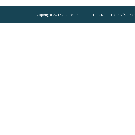
Copyright 2015 A V L Architectes - Tous Droits Réservés |
Men