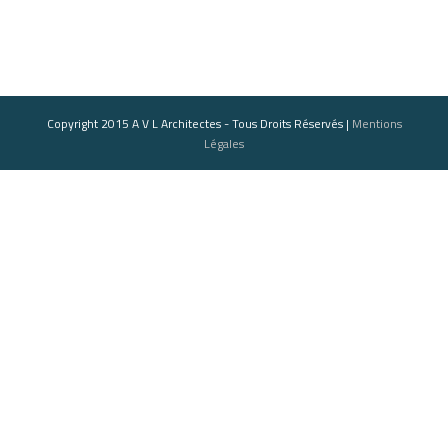
Copyright 2015 A V L Architectes - Tous Droits Réservés |
Mentions
Légales