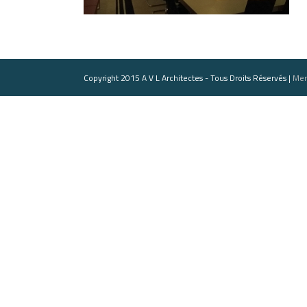
Copyright 2015 A V L Architectes - Tous Droits Réservés |
Men