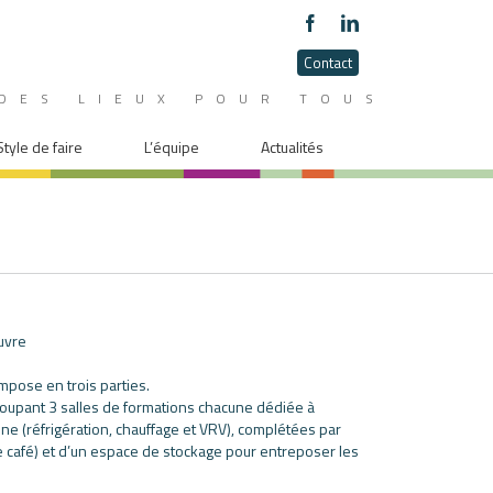
Contact
DES LIEUX POUR TOUS
Style de faire
L’équipe
Actualités
uvre
pose en trois parties.
egroupant 3 salles de formations chacune dédiée à
e (réfrigération, chauffage et VRV), complétées par
ce café) et d’un espace de stockage pour entreposer les